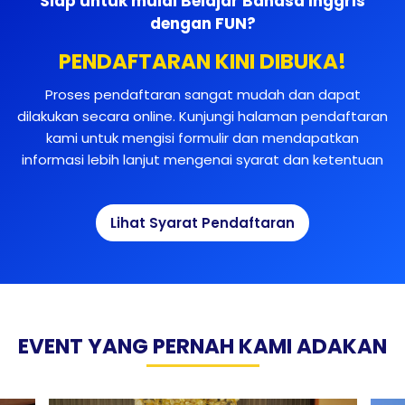
Siap untuk mulai Belajar Bahasa Inggris
dengan FUN?
PENDAFTARAN KINI DIBUKA!
Proses pendaftaran sangat mudah dan dapat
dilakukan secara online. Kunjungi halaman pendaftaran
kami untuk mengisi formulir dan mendapatkan
informasi lebih lanjut mengenai syarat dan ketentuan
Lihat Syarat Pendaftaran
EVENT YANG PERNAH KAMI ADAKAN